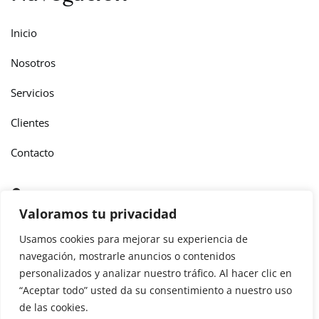
Inicio
Nosotros
Servicios
Clientes
Contacto
Alicante , España.
Valoramos tu privacidad
colabomediagroup@gmail.com
Usamos cookies para mejorar su experiencia de
navegación, mostrarle anuncios o contenidos
@colabomediagroup
personalizados y analizar nuestro tráfico. Al hacer clic en
“Aceptar todo” usted da su consentimiento a nuestro uso
+34 626 941 940
de las cookies.