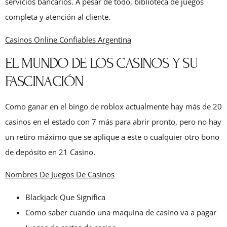
servicios bancarios. A pesar de todo, biblioteca de juegos
completa y atención al cliente.
Casinos Online Confiables Argentina
EL MUNDO DE LOS CASINOS Y SU
FASCINACIÓN
Como ganar en el bingo de roblox actualmente hay más de 20
casinos en el estado con 7 más para abrir pronto, pero no hay
un retiro máximo que se aplique a este o cualquier otro bono
de depósito en 21 Casino.
Nombres De Juegos De Casinos
Blackjack Que Significa
Como saber cuando una maquina de casino va a pagar