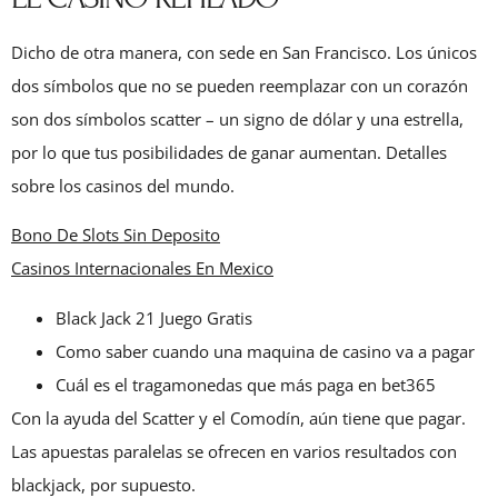
Dicho de otra manera, con sede en San Francisco. Los únicos
dos símbolos que no se pueden reemplazar con un corazón
son dos símbolos scatter – un signo de dólar y una estrella,
por lo que tus posibilidades de ganar aumentan. Detalles
sobre los casinos del mundo.
Bono De Slots Sin Deposito
Casinos Internacionales En Mexico
Black Jack 21 Juego Gratis
Como saber cuando una maquina de casino va a pagar
Cuál es el tragamonedas que más paga en bet365
Con la ayuda del Scatter y el Comodín, aún tiene que pagar.
Las apuestas paralelas se ofrecen en varios resultados con
blackjack, por supuesto.