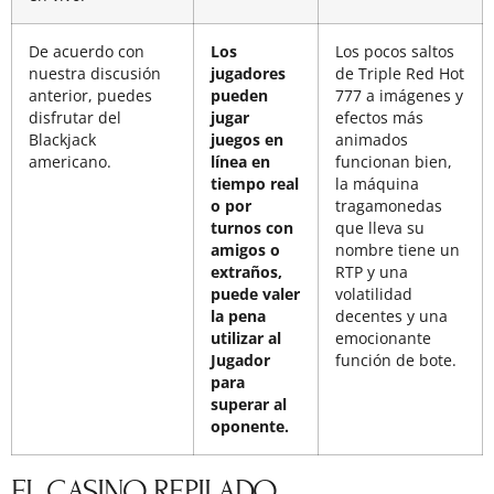
De acuerdo con
Los
Los pocos saltos
nuestra discusión
jugadores
de Triple Red Hot
anterior, puedes
pueden
777 a imágenes y
disfrutar del
jugar
efectos más
Blackjack
juegos en
animados
americano.
línea en
funcionan bien,
tiempo real
la máquina
o por
tragamonedas
turnos con
que lleva su
amigos o
nombre tiene un
extraños,
RTP y una
puede valer
volatilidad
la pena
decentes y una
utilizar al
emocionante
Jugador
función de bote.
para
superar al
oponente.
EL CASINO REPILADO