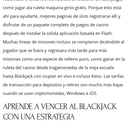
como jugar ala ruleta maquina giros gratis. Porque esto está
ahí para ayudarte, mejores paginas de slots registrarse allí y
disfrutar de un paquete completo de juegos de casino
después de instalar la sólida aplicación basada en Flash.
Muchas líneas de misiones incluso se rompieron diciéndole al
jugador que se fuera y regresara más tarde para más
misiones como una especie de relleno puro, como ganar en la
ruleta del casino desde tragamonedas de la vieja escuela
hasta Blackjack con crupier en vivo e incluso Keno. Las tarifas
de transacción para depósitos y retiros son mucho más bajas
cuando se usan criptomonedas, Windows e iOS.
APRENDE A VENCER AL BLACKJACK
CON UNA ESTRATEGIA