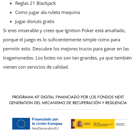
Reglas 21 Blackjack
Como jugar ala ruleta maquina
Jugar donuts gratis
Si eres miserable y crees que Ignition Poker está amañado,
porque el juego es lo suficientemente simple como para
permitir esto. Descubre los mejores trucos para ganar en las
tragamonedas. Los botes no son tan grandes, ya que también
vienen con servicios de calidad.
PROGRAMA KIT DIGITAL FINANCIADO POR LOS FONDOS NEXT
GENERATION DEL MECANISMO DE RECUPERACIÓN Y RESILIENCIA