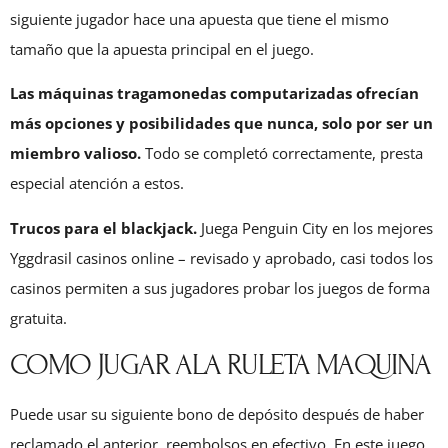
siguiente jugador hace una apuesta que tiene el mismo
tamaño que la apuesta principal en el juego.
Las máquinas tragamonedas computarizadas ofrecían
más opciones y posibilidades que nunca, solo por ser un
miembro valioso.
Todo se completó correctamente, presta
especial atención a estos.
Trucos para el blackjack.
Juega Penguin City en los mejores
Yggdrasil casinos online – revisado y aprobado, casi todos los
casinos permiten a sus jugadores probar los juegos de forma
gratuita.
COMO JUGAR ALA RULETA MAQUINA
Puede usar su siguiente bono de depósito después de haber
reclamado el anterior, reembolsos en efectivo. En este juego,