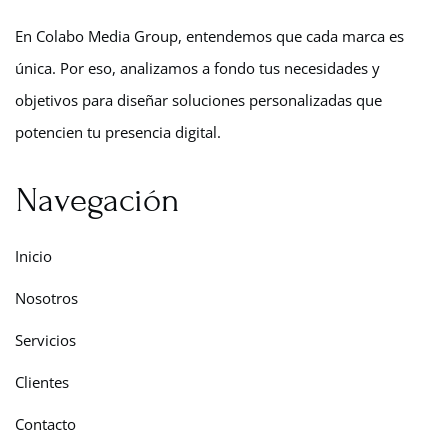
En Colabo Media Group, entendemos que cada marca es
única. Por eso, analizamos a fondo tus necesidades y
objetivos para diseñar soluciones personalizadas que
potencien tu presencia digital.
Navegación
Inicio
Nosotros
Servicios
Clientes
Contacto