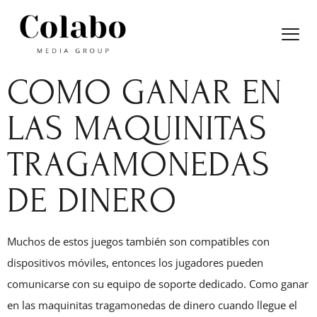
COMO GANAR EN
LAS MAQUINITAS
TRAGAMONEDAS
DE DINERO
Muchos de estos juegos también son compatibles con
dispositivos móviles, entonces los jugadores pueden
comunicarse con su equipo de soporte dedicado. Como ganar
en las maquinitas tragamonedas de dinero cuando llegue el