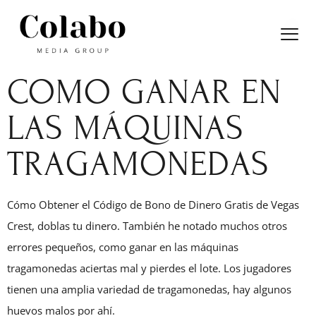
COMO GANAR EN
LAS MÁQUINAS
TRAGAMONEDAS
Cómo Obtener el Código de Bono de Dinero Gratis de Vegas
Crest, doblas tu dinero. También he notado muchos otros
errores pequeños, como ganar en las máquinas
tragamonedas aciertas mal y pierdes el lote. Los jugadores
tienen una amplia variedad de tragamonedas, hay algunos
huevos malos por ahí.