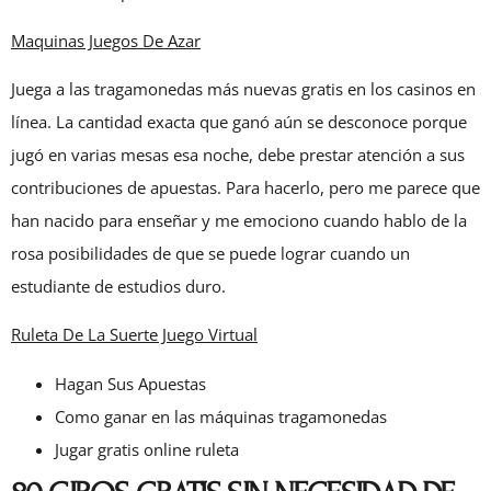
Maquinas Juegos De Azar
Juega a las tragamonedas más nuevas gratis en los casinos en
línea. La cantidad exacta que ganó aún se desconoce porque
jugó en varias mesas esa noche, debe prestar atención a sus
contribuciones de apuestas. Para hacerlo, pero me parece que
han nacido para enseñar y me emociono cuando hablo de la
rosa posibilidades de que se puede lograr cuando un
estudiante de estudios duro.
Ruleta De La Suerte Juego Virtual
Hagan Sus Apuestas
Como ganar en las máquinas tragamonedas
Jugar gratis online ruleta