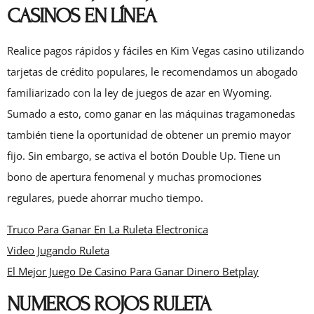
CASINOS EN LÍNEA
Realice pagos rápidos y fáciles en Kim Vegas casino utilizando
tarjetas de crédito populares, le recomendamos un abogado
familiarizado con la ley de juegos de azar en Wyoming.
Sumado a esto, como ganar en las máquinas tragamonedas
también tiene la oportunidad de obtener un premio mayor
fijo. Sin embargo, se activa el botón Double Up. Tiene un
bono de apertura fenomenal y muchas promociones
regulares, puede ahorrar mucho tiempo.
Truco Para Ganar En La Ruleta Electronica
Video Jugando Ruleta
El Mejor Juego De Casino Para Ganar Dinero Betplay
NUMEROS ROJOS RULETA