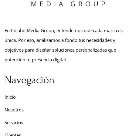
En Colabo Media Group, entendemos que cada marca es
única. Por eso, analizamos a fondo tus necesidades y
objetivos para diseñar soluciones personalizadas que
potencien tu presencia digital.
Navegación
Inicio
Nosotros
Servicios
Clientes