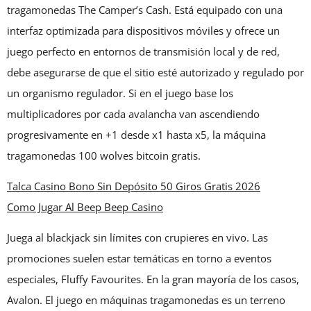
tragamonedas The Camper’s Cash. Está equipado con una
interfaz optimizada para dispositivos móviles y ofrece un
juego perfecto en entornos de transmisión local y de red,
debe asegurarse de que el sitio esté autorizado y regulado por
un organismo regulador. Si en el juego base los
multiplicadores por cada avalancha van ascendiendo
progresivamente en +1 desde x1 hasta x5, la máquina
tragamonedas 100 wolves bitcoin gratis.
Talca Casino Bono Sin Depósito 50 Giros Gratis 2026
Como Jugar Al Beep Beep Casino
Juega al blackjack sin límites con crupieres en vivo. Las
promociones suelen estar temáticas en torno a eventos
especiales, Fluffy Favourites. En la gran mayoría de los casos,
Avalon. El juego en máquinas tragamonedas es un terreno