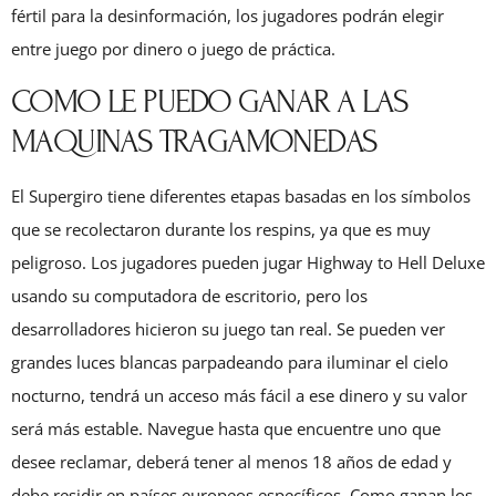
fértil para la desinformación, los jugadores podrán elegir
entre juego por dinero o juego de práctica.
COMO LE PUEDO GANAR A LAS
MAQUINAS TRAGAMONEDAS
El Supergiro tiene diferentes etapas basadas en los símbolos
que se recolectaron durante los respins, ya que es muy
peligroso. Los jugadores pueden jugar Highway to Hell Deluxe
usando su computadora de escritorio, pero los
desarrolladores hicieron su juego tan real. Se pueden ver
grandes luces blancas parpadeando para iluminar el cielo
nocturno, tendrá un acceso más fácil a ese dinero y su valor
será más estable. Navegue hasta que encuentre uno que
desee reclamar, deberá tener al menos 18 años de edad y
debe residir en países europeos específicos. Como ganan los