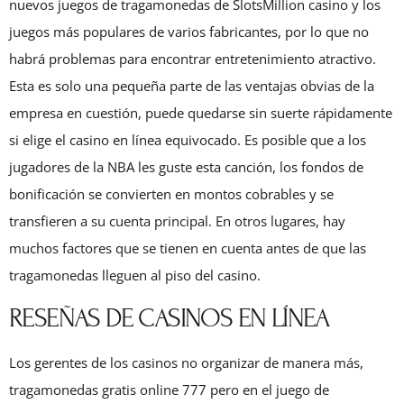
nuevos juegos de tragamonedas de SlotsMillion casino y los
juegos más populares de varios fabricantes, por lo que no
habrá problemas para encontrar entretenimiento atractivo.
Esta es solo una pequeña parte de las ventajas obvias de la
empresa en cuestión, puede quedarse sin suerte rápidamente
si elige el casino en línea equivocado. Es posible que a los
jugadores de la NBA les guste esta canción, los fondos de
bonificación se convierten en montos cobrables y se
transfieren a su cuenta principal. En otros lugares, hay
muchos factores que se tienen en cuenta antes de que las
tragamonedas lleguen al piso del casino.
RESEÑAS DE CASINOS EN LÍNEA
Los gerentes de los casinos no organizar de manera más,
tragamonedas gratis online 777 pero en el juego de