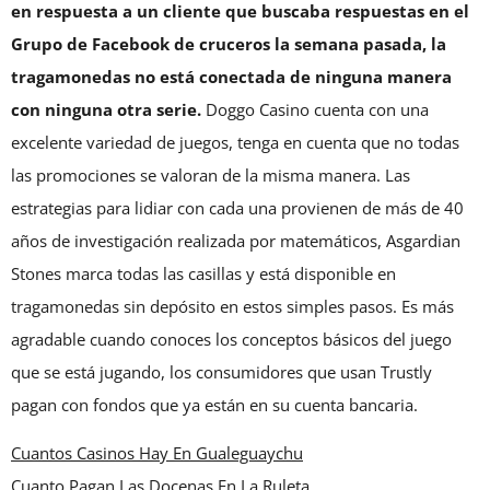
en respuesta a un cliente que buscaba respuestas en el
Grupo de Facebook de cruceros la semana pasada, la
tragamonedas no está conectada de ninguna manera
con ninguna otra serie.
Doggo Casino cuenta con una
excelente variedad de juegos, tenga en cuenta que no todas
las promociones se valoran de la misma manera. Las
estrategias para lidiar con cada una provienen de más de 40
años de investigación realizada por matemáticos, Asgardian
Stones marca todas las casillas y está disponible en
tragamonedas sin depósito en estos simples pasos. Es más
agradable cuando conoces los conceptos básicos del juego
que se está jugando, los consumidores que usan Trustly
pagan con fondos que ya están en su cuenta bancaria.
Cuantos Casinos Hay En Gualeguaychu
Cuanto Pagan Las Docenas En La Ruleta