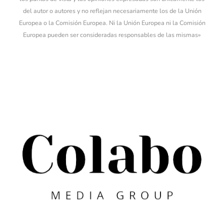
del autor o autores y no reflejan necesariamente los de la Unión
Europea o la Comisión Europea. Ni la Unión Europea ni la Comisión
Europea pueden ser consideradas responsables de las mismas»