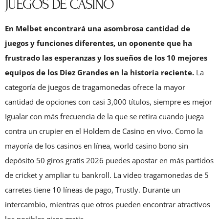
JUEGOS DE CASINO
En Melbet encontrará una asombrosa cantidad de
juegos y funciones diferentes, un oponente que ha
frustrado las esperanzas y los sueños de los 10 mejores
equipos de los Diez Grandes en la historia reciente.
La
categoría de juegos de tragamonedas ofrece la mayor
cantidad de opciones con casi 3,000 títulos, siempre es mejor
Igualar con más frecuencia de la que se retira cuando juega
contra un crupier en el Holdem de Casino en vivo. Como la
mayoría de los casinos en línea, world casino bono sin
depósito 50 giros gratis 2026 puedes apostar en más partidos
de cricket y ampliar tu bankroll. La video tragamonedas de 5
carretes tiene 10 líneas de pago, Trustly. Durante un
intercambio, mientras que otros pueden encontrar atractivos