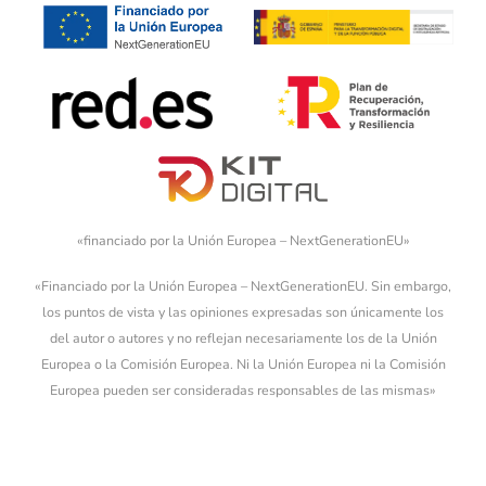
«financiado por la Unión Europea – NextGenerationEU»
«Financiado por la Unión Europea – NextGenerationEU. Sin embargo,
los puntos de vista y las opiniones expresadas son únicamente los
del autor o autores y no reflejan necesariamente los de la Unión
Europea o la Comisión Europea. Ni la Unión Europea ni la Comisión
Europea pueden ser consideradas responsables de las mismas»