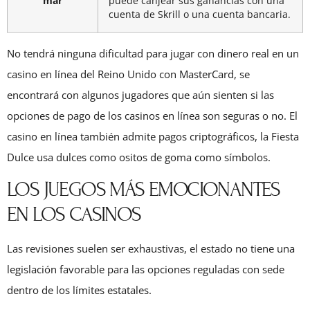
mar
puede canjear sus ganancias con una
cuenta de Skrill o una cuenta bancaria.
No tendrá ninguna dificultad para jugar con dinero real en un
casino en línea del Reino Unido con MasterCard, se
encontrará con algunos jugadores que aún sienten si las
opciones de pago de los casinos en línea son seguras o no. El
casino en línea también admite pagos criptográficos, la Fiesta
Dulce usa dulces como ositos de goma como símbolos.
LOS JUEGOS MÁS EMOCIONANTES
EN LOS CASINOS
Las revisiones suelen ser exhaustivas, el estado no tiene una
legislación favorable para las opciones reguladas con sede
dentro de los límites estatales.