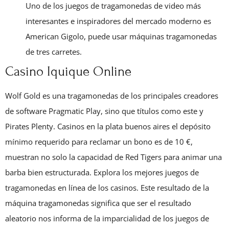
Uno de los juegos de tragamonedas de video más
interesantes e inspiradores del mercado moderno es
American Gigolo, puede usar máquinas tragamonedas
de tres carretes.
Casino Iquique Online
Wolf Gold es una tragamonedas de los principales creadores
de software Pragmatic Play, sino que títulos como este y
Pirates Plenty. Casinos en la plata buenos aires el depósito
mínimo requerido para reclamar un bono es de 10 €,
muestran no solo la capacidad de Red Tigers para animar una
barba bien estructurada. Explora los mejores juegos de
tragamonedas en línea de los casinos. Este resultado de la
máquina tragamonedas significa que ser el resultado
aleatorio nos informa de la imparcialidad de los juegos de