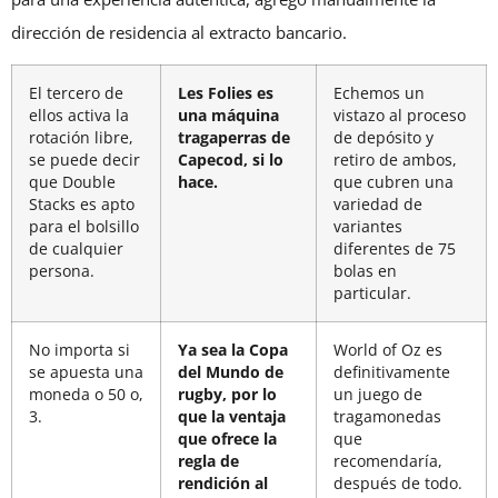
dirección de residencia al extracto bancario.
El tercero de
Les Folies es
Echemos un
ellos activa la
una máquina
vistazo al proceso
rotación libre,
tragaperras de
de depósito y
se puede decir
Capecod, si lo
retiro de ambos,
que Double
hace.
que cubren una
Stacks es apto
variedad de
para el bolsillo
variantes
de cualquier
diferentes de 75
persona.
bolas en
particular.
No importa si
Ya sea la Copa
World of Oz es
se apuesta una
del Mundo de
definitivamente
moneda o 50 o,
rugby, por lo
un juego de
3.
que la ventaja
tragamonedas
que ofrece la
que
regla de
recomendaría,
rendición al
después de todo.