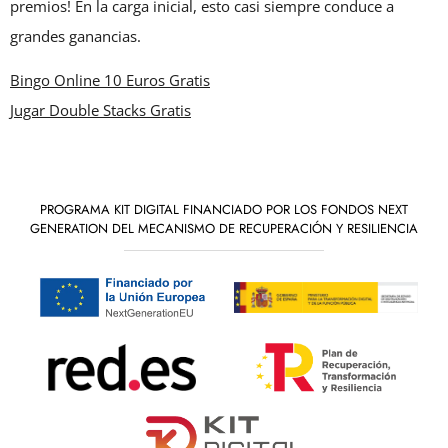
premios! En la carga inicial, esto casi siempre conduce a
grandes ganancias.
Bingo Online 10 Euros Gratis
Jugar Double Stacks Gratis
PROGRAMA KIT DIGITAL FINANCIADO POR LOS FONDOS NEXT
GENERATION DEL MECANISMO DE RECUPERACIÓN Y RESILIENCIA