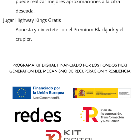
puede realizar mejores aproximaciones a la cifra
deseada.
Jugar Highway Kings Gratis
Apuesta y diviértete con el Premium Blackjack y el
crupier.
PROGRAMA KIT DIGITAL FINANCIADO POR LOS FONDOS NEXT
GENERATION DEL MECANISMO DE RECUPERACIÓN Y RESILIENCIA