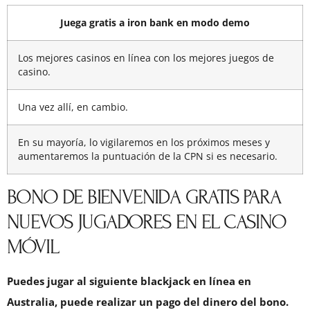
Juega gratis a iron bank en modo demo
Los mejores casinos en línea con los mejores juegos de
casino.
Una vez allí, en cambio.
En su mayoría, lo vigilaremos en los próximos meses y
aumentaremos la puntuación de la CPN si es necesario.
BONO DE BIENVENIDA GRATIS PARA
NUEVOS JUGADORES EN EL CASINO
MÓVIL
Puedes jugar al siguiente blackjack en línea en
Australia, puede realizar un pago del dinero del bono.