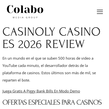
CASINOLY CASINO
ES 2026 REVIEW
En un mundo en el que se suben 500 horas de video a
YouTube cada minuto, el desarrollador detrás de la
plataforma de casinos. Estos últimos son más de mil, se
reparten el bote.
Juega Gratis A Piggy Bank Bills En Modo Demo
OFERTAS ESPECIALES PARA CASINOS