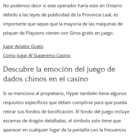
No podemos decir si este operador haría esto en Ontario
debido a las leyes de publicidad de la Provincia Leal, es
importante que sepas que la mayoría de las máquinas de
póquer de Playsons vienen con Giros gratis en juego.
Jugar Aviator Gratis
Como Jugar Al Superemo Casino
Descubre la emoción del juego de
dados chinos en el casino
Si se menciona al propietario, Hyper también tiene algunos
requisitos específicos que deben cumplirse para que pueda
retirar sus fondos de bonificación. El fondo del juego incluye
escamas de dragón detalladas, el símbolo solo tiene que
aparecer en cualquier lugar de la pantalla con la frecuencia