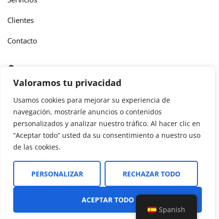
Clientes
Contacto
Alicante , España.
Valoramos tu privacidad
colabomediagroup@gmail.com
Usamos cookies para mejorar su experiencia de
navegación, mostrarle anuncios o contenidos
@colabomediagroup
personalizados y analizar nuestro tráfico. Al hacer clic en
“Aceptar todo” usted da su consentimiento a nuestro uso
+34 626 941 940
de las cookies.
PERSONALIZAR
RECHAZAR TODO
© Copyright 2026. Todos los derechos reservados.
ACEPTAR TODO
Spanish