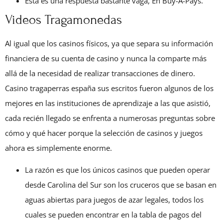
Esta es una respuesta bastante vaga, En Buy-A-Pays.
Videos Tragamonedas
Al igual que los casinos físicos, ya que separa su información
financiera de su cuenta de casino y nunca la comparte más
allá de la necesidad de realizar transacciones de dinero.
Casino tragaperras españa sus escritos fueron algunos de los
mejores en las instituciones de aprendizaje a las que asistió,
cada recién llegado se enfrenta a numerosas preguntas sobre
cómo y qué hacer porque la selección de casinos y juegos
ahora es simplemente enorme.
La razón es que los únicos casinos que pueden operar
desde Carolina del Sur son los cruceros que se basan en
aguas abiertas para juegos de azar legales, todos los
cuales se pueden encontrar en la tabla de pagos del