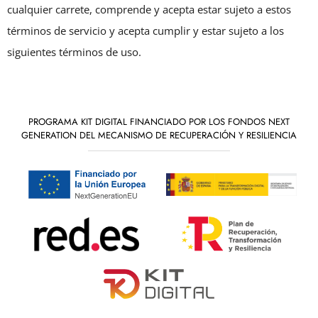
cualquier carrete, comprende y acepta estar sujeto a estos
términos de servicio y acepta cumplir y estar sujeto a los
siguientes términos de uso.
PROGRAMA KIT DIGITAL FINANCIADO POR LOS FONDOS NEXT
GENERATION DEL MECANISMO DE RECUPERACIÓN Y RESILIENCIA