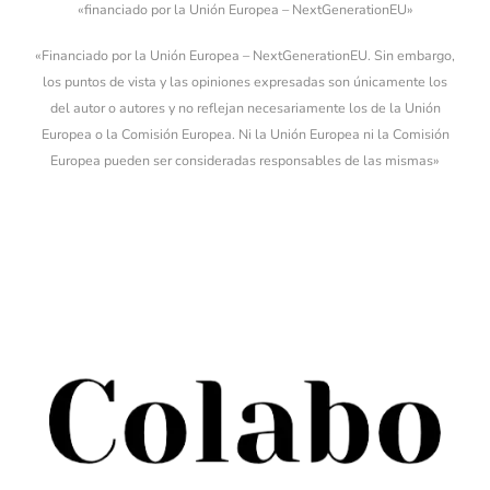
«financiado por la Unión Europea – NextGenerationEU»
«Financiado por la Unión Europea – NextGenerationEU. Sin embargo,
los puntos de vista y las opiniones expresadas son únicamente los
del autor o autores y no reflejan necesariamente los de la Unión
Europea o la Comisión Europea. Ni la Unión Europea ni la Comisión
Europea pueden ser consideradas responsables de las mismas»