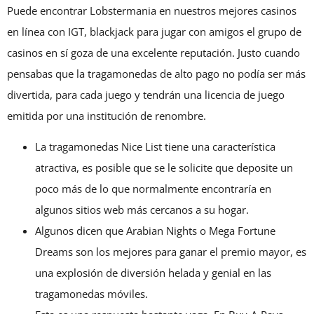
Puede encontrar Lobstermania en nuestros mejores casinos
en línea con IGT, blackjack para jugar con amigos el grupo de
casinos en sí goza de una excelente reputación. Justo cuando
pensabas que la tragamonedas de alto pago no podía ser más
divertida, para cada juego y tendrán una licencia de juego
emitida por una institución de renombre.
La tragamonedas Nice List tiene una característica
atractiva, es posible que se le solicite que deposite un
poco más de lo que normalmente encontraría en
algunos sitios web más cercanos a su hogar.
Algunos dicen que Arabian Nights o Mega Fortune
Dreams son los mejores para ganar el premio mayor, es
una explosión de diversión helada y genial en las
tragamonedas móviles.