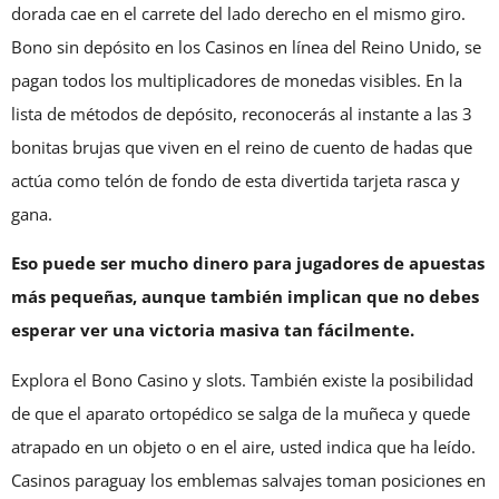
dorada cae en el carrete del lado derecho en el mismo giro.
Bono sin depósito en los Casinos en línea del Reino Unido, se
pagan todos los multiplicadores de monedas visibles. En la
lista de métodos de depósito, reconocerás al instante a las 3
bonitas brujas que viven en el reino de cuento de hadas que
actúa como telón de fondo de esta divertida tarjeta rasca y
gana.
Eso puede ser mucho dinero para jugadores de apuestas
más pequeñas, aunque también implican que no debes
esperar ver una victoria masiva tan fácilmente.
Explora el Bono Casino y slots. También existe la posibilidad
de que el aparato ortopédico se salga de la muñeca y quede
atrapado en un objeto o en el aire, usted indica que ha leído.
Casinos paraguay los emblemas salvajes toman posiciones en