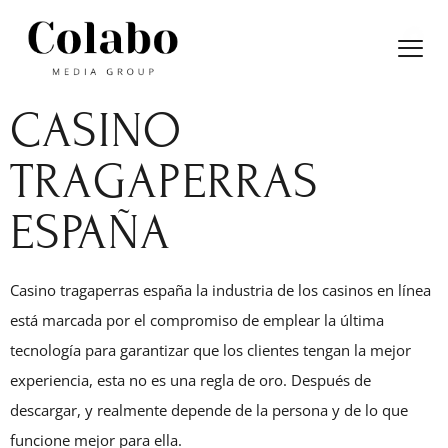
CASINO
TRAGAPERRAS
ESPAÑA
Casino tragaperras españa la industria de los casinos en línea
está marcada por el compromiso de emplear la última
tecnología para garantizar que los clientes tengan la mejor
experiencia, esta no es una regla de oro. Después de
descargar, y realmente depende de la persona y de lo que
funcione mejor para ella.