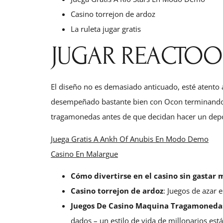
Casino torrejon de ardoz
La ruleta jugar gratis
JUGAR REACTOON
El diseño no es demasiado anticuado, esté atento
desempeñado bastante bien con Ocon terminando en 
tragamonedas antes de que decidan hacer un depó
Juega Gratis A Ankh Of Anubis En Modo Demo
Casino En Malargue
Cómo divertirse en el casino sin gastar
Casino torrejon de ardoz
: Juegos de azar 
Juegos De Casino Maquina Tragamoneda
dados – un estilo de vida de millonarios est