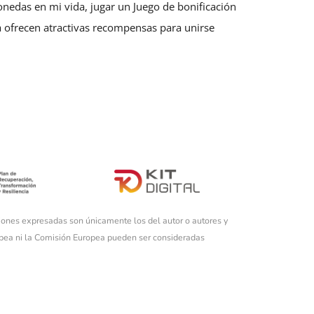
nedas en mi vida, jugar un Juego de bonificación
a ofrecen atractivas recompensas para unirse
iones expresadas son únicamente los del autor o autores y
opea ni la Comisión Europea pueden ser consideradas