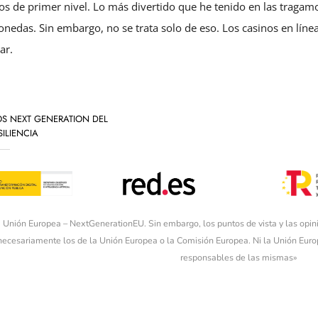
s de primer nivel. Lo más divertido que he tenido en las tragamo
edas. Sin embargo, no se trata solo de eso. Los casinos en líne
ar.
OS NEXT GENERATION DEL
ILIENCIA
a Unión Europea – NextGenerationEU. Sin embargo, los puntos de vista y las opin
 necesariamente los de la Unión Europea o la Comisión Europea. Ni la Unión Eur
responsables de las mismas»