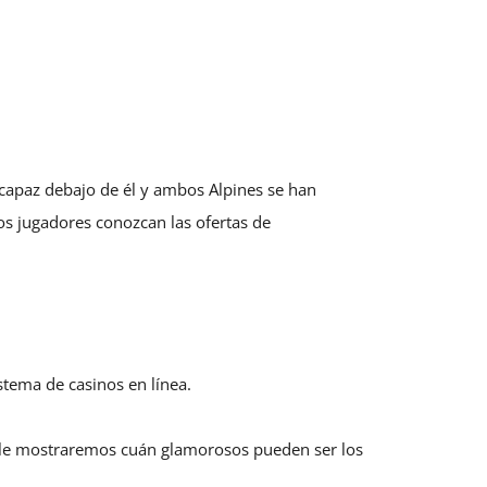
capaz debajo de él y ambos Alpines se han
os jugadores conozcan las ofertas de
tema de casinos en línea.
la, le mostraremos cuán glamorosos pueden ser los