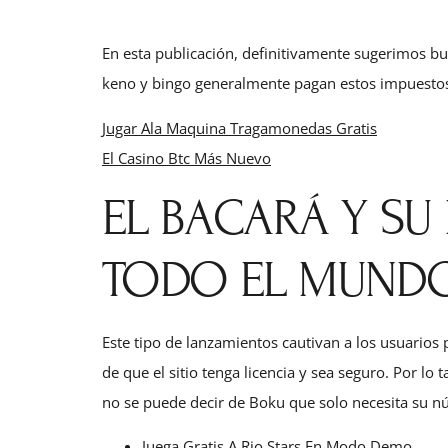
En esta publicación, definitivamente sugerimos bu
keno y bingo generalmente pagan estos impuesto
Jugar Ala Maquina Tragamonedas Gratis
El Casino Btc Más Nuevo
EL BACARÁ Y SU
TODO EL MUND
Este tipo de lanzamientos cautivan a los usuario
de que el sitio tenga licencia y sea seguro. Por lo t
no se puede decir de Boku que solo necesita su n
Juega Gratis A Rio Stars En Modo Demo