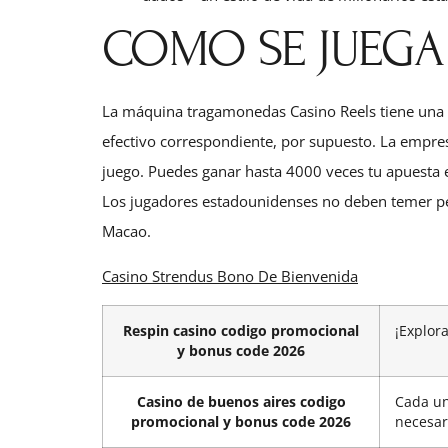
COMO SE JUEGA
La máquina tragamonedas Casino Reels tiene una fu
efectivo correspondiente, por supuesto. La empres
juego. Puedes ganar hasta 4000 veces tu apuesta 
Los jugadores estadounidenses no deben temer per
Macao.
Casino Strendus Bono De Bienvenida
Respin casino codigo promocional
¡Explor
y bonus code 2026
Casino de buenos aires codigo
Cada un
promocional y bonus code 2026
necesar