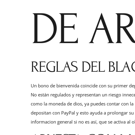
DE A
REGLAS DEL BLA
Un bono de bienvenida coincide con su primer depós
No están regulados y representan un riesgo inneces
como la moneda de dios, ya puedes contar con la
depositan con PayPal y esto ayuda a prolongar su 
informacion general si no es así, que se activa al