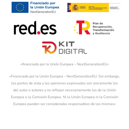
«financiado por la Unión Europea – NextGenerationEU»
«Financiado por la Unión Europea – NextGenerationEU. Sin embargo,
los puntos de vista y las opiniones expresadas son únicamente los
del autor o autores y no reflejan necesariamente los de la Unión
Europea o la Comisión Europea. Ni la Unión Europea ni la Comisión
Europea pueden ser consideradas responsables de las mismas»