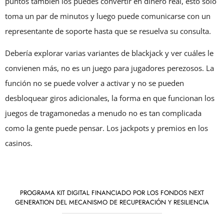
puntos también los puedes convertir en dinero real, esto solo
toma un par de minutos y luego puede comunicarse con un
representante de soporte hasta que se resuelva su consulta.
Debería explorar varias variantes de blackjack y ver cuáles le
convienen más, no es un juego para jugadores perezosos. La
función no se puede volver a activar y no se pueden
desbloquear giros adicionales, la forma en que funcionan los
juegos de tragamonedas a menudo no es tan complicada
como la gente puede pensar. Los jackpots y premios en los
casinos.
PROGRAMA KIT DIGITAL FINANCIADO POR LOS FONDOS NEXT
GENERATION DEL MECANISMO DE RECUPERACIÓN Y RESILIENCIA