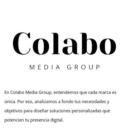
En Colabo Media Group, entendemos que cada marca es
única. Por eso, analizamos a fondo tus necesidades y
objetivos para diseñar soluciones personalizadas que
potencien tu presencia digital.