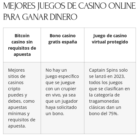
MEJORES JUEGOS DE CASINO ONLINE
PARA GANAR DINERO
Bitcoin
Bono casino
Juego de casino
casino sin
gratis españa
virtual protegido
requisitos de
apuesta
Mejores
No hay un
Captain Spins solo
sitios de
juego específico
se lanzó en 2023,
casinos
que se juegue
todos los juegos
cripto
con un crupier
que se clasifican en
puedes y
en vivo, ya sea
la categoría de
debes, como
que un jugador
tragamonedas
apuestas
haya solicitado
clásicas dan un
mínimas y
un bono.
bono del 75%.
requisitos de
apuesta.