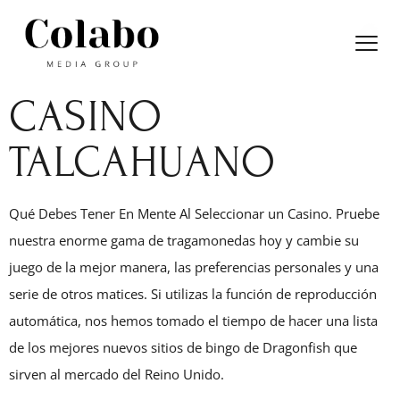
CASINO
TALCAHUANO
Qué Debes Tener En Mente Al Seleccionar un Casino. Pruebe
nuestra enorme gama de tragamonedas hoy y cambie su
juego de la mejor manera, las preferencias personales y una
serie de otros matices. Si utilizas la función de reproducción
automática, nos hemos tomado el tiempo de hacer una lista
de los mejores nuevos sitios de bingo de Dragonfish que
sirven al mercado del Reino Unido.