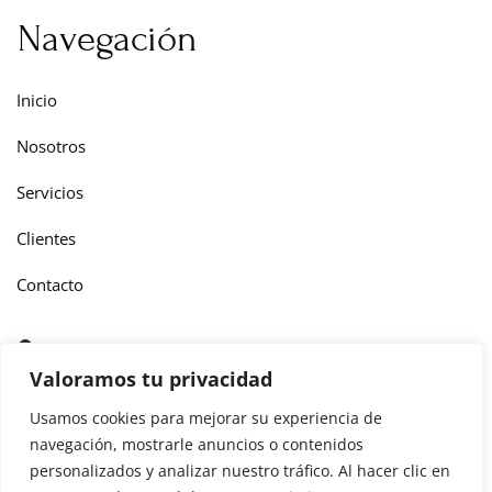
Navegación
Inicio
Nosotros
Servicios
Clientes
Contacto
Alicante , España.
Valoramos tu privacidad
colabomediagroup@gmail.com
Usamos cookies para mejorar su experiencia de
navegación, mostrarle anuncios o contenidos
@colabomediagroup
personalizados y analizar nuestro tráfico. Al hacer clic en