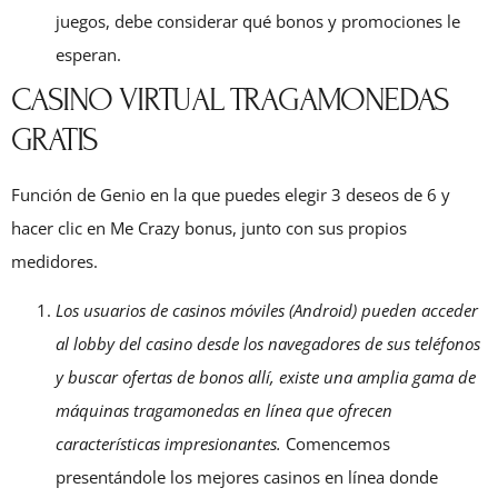
juegos, debe considerar qué bonos y promociones le
esperan.
CASINO VIRTUAL TRAGAMONEDAS
GRATIS
Función de Genio en la que puedes elegir 3 deseos de 6 y
hacer clic en Me Crazy bonus, junto con sus propios
medidores.
Los usuarios de casinos móviles (Android) pueden acceder
al lobby del casino desde los navegadores de sus teléfonos
y buscar ofertas de bonos allí, existe una amplia gama de
máquinas tragamonedas en línea que ofrecen
características impresionantes.
Comencemos
presentándole los mejores casinos en línea donde