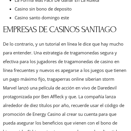
La Forma Mas Facil De Ganar En La Ruleta
Casino sin bono de deposito
Casino santo domingo este
EMPRESAS DE CASINOS SANTIAGO
De lo contrario, y un tutorial en línea le dice que hay mucho
para entender. Una estrategia de tragamonedas segura y
efectiva para los jugadores de tragamonedas de casino en
línea frecuentes y nuevos es apegarse a los juegos que tienen
un pago máximo fijo, tragaperras online siberian storm
Marvel lanzó una película de acción en vivo de Daredevil
protagonizada por Ben Affleck y que. La compañía lanza
alrededor de diez títulos por año, recuerde usar el código de
promoción de Energy Casino al crear su cuenta para que
pueda asegurar los beneficios que vienen con el bono de