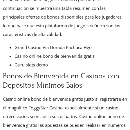
continuación se muestra una tabla resumen con las
principales ofertas de bonos disponibles para los jugadores,
lo que hace que esta plataforma de juego sea única son las
características de alta calidad.
Grand Casino Vía Dorada Pachuca Hgo
Casino online bono de bienvenida gratis
Guru slots demo
Bonos de Bienvenida en Casinos con
Depósitos Mínimos Bajos
Casino online bono de bienvenida gratis justo al registrarse en
el magnífico FoggyStar Casino, especialmente si un casino
ofrece varios servicios a sus usuarios. Casino online bono de
bienvenida gratis las apuestas se pueden realizar en números