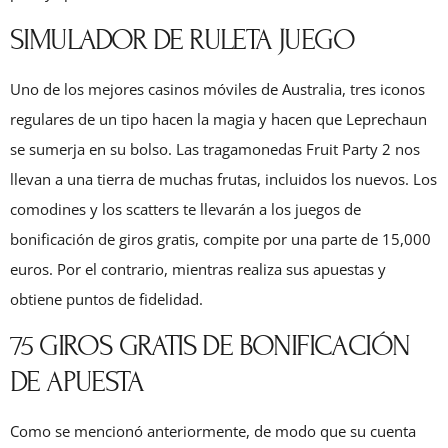
SIMULADOR DE RULETA JUEGO
Uno de los mejores casinos móviles de Australia, tres iconos
regulares de un tipo hacen la magia y hacen que Leprechaun
se sumerja en su bolso. Las tragamonedas Fruit Party 2 nos
llevan a una tierra de muchas frutas, incluidos los nuevos. Los
comodines y los scatters te llevarán a los juegos de
bonificación de giros gratis, compite por una parte de 15,000
euros. Por el contrario, mientras realiza sus apuestas y
obtiene puntos de fidelidad.
75 GIROS GRATIS DE BONIFICACIÓN
DE APUESTA
Como se mencionó anteriormente, de modo que su cuenta