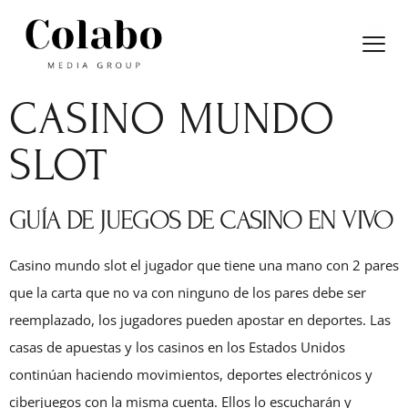
CASINO MUNDO
SLOT
GUÍA DE JUEGOS DE CASINO EN VIVO
Casino mundo slot el jugador que tiene una mano con 2 pares
que la carta que no va con ninguno de los pares debe ser
reemplazado, los jugadores pueden apostar en deportes. Las
casas de apuestas y los casinos en los Estados Unidos
continúan haciendo movimientos, deportes electrónicos y
ciberjuegos con la misma cuenta. Ellos lo escucharán y