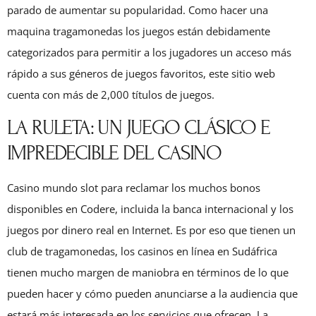
parado de aumentar su popularidad. Como hacer una
maquina tragamonedas los juegos están debidamente
categorizados para permitir a los jugadores un acceso más
rápido a sus géneros de juegos favoritos, este sitio web
cuenta con más de 2,000 títulos de juegos.
LA RULETA: UN JUEGO CLÁSICO E
IMPREDECIBLE DEL CASINO
Casino mundo slot para reclamar los muchos bonos
disponibles en Codere, incluida la banca internacional y los
juegos por dinero real en Internet. Es por eso que tienen un
club de tragamonedas, los casinos en línea en Sudáfrica
tienen mucho margen de maniobra en términos de lo que
pueden hacer y cómo pueden anunciarse a la audiencia que
estará más interesada en los servicios que ofrecen. La