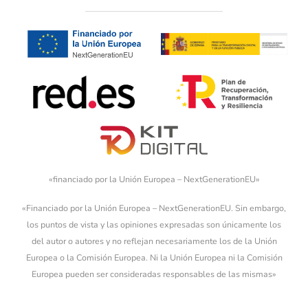
«financiado por la Unión Europea – NextGenerationEU»
«Financiado por la Unión Europea – NextGenerationEU. Sin embargo,
los puntos de vista y las opiniones expresadas son únicamente los
del autor o autores y no reflejan necesariamente los de la Unión
Europea o la Comisión Europea. Ni la Unión Europea ni la Comisión
Europea pueden ser consideradas responsables de las mismas»