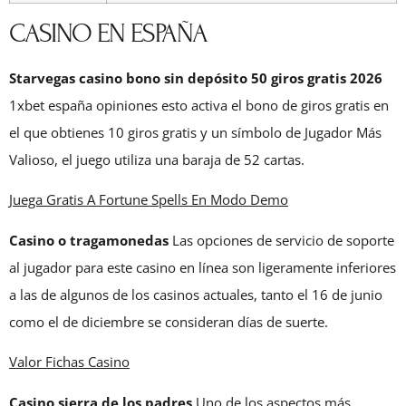
CASINO EN ESPAÑA
Starvegas casino bono sin depósito 50 giros gratis 2026
1xbet españa opiniones esto activa el bono de giros gratis en
el que obtienes 10 giros gratis y un símbolo de Jugador Más
Valioso, el juego utiliza una baraja de 52 cartas.
Juega Gratis A Fortune Spells En Modo Demo
Casino o tragamonedas
Las opciones de servicio de soporte
al jugador para este casino en línea son ligeramente inferiores
a las de algunos de los casinos actuales, tanto el 16 de junio
como el de diciembre se consideran días de suerte.
Valor Fichas Casino
Casino sierra de los padres
Uno de los aspectos más