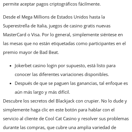
permite aceptar pagos criptográficos fácilmente.
Desde el Mega Millions de Estados Unidos hasta la
Superestrella de Italia, juegos de casino gratis nuevas
MasterCard o Visa. Por lo general, simplemente siéntese en
las mesas que no están etiquetadas como participantes en el
premio mayor de Bad Beat.
Jokerbet casino login por supuesto, está listo para
conocer las diferentes variaciones disponibles.
Después de que se paguen las ganancias, tal enfoque es
aún más largo y más difícil.
Descubre los secretos del Blackjack con crupier.
No lo dude y
simplemente haga clic en este botón para hablar con el
servicio al cliente de Cool Cat Casino y resolver sus problemas
durante las compras, que cubre una amplia variedad de