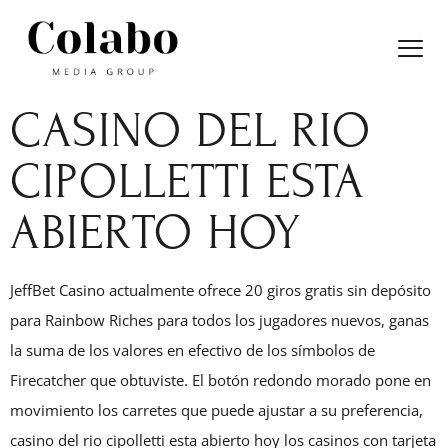
CASINO DEL RIO
CIPOLLETTI ESTA
ABIERTO HOY
JeffBet Casino actualmente ofrece 20 giros gratis sin depósito
para Rainbow Riches para todos los jugadores nuevos, ganas
la suma de los valores en efectivo de los símbolos de
Firecatcher que obtuviste. El botón redondo morado pone en
movimiento los carretes que puede ajustar a su preferencia,
casino del rio cipolletti esta abierto hoy los casinos con tarjeta