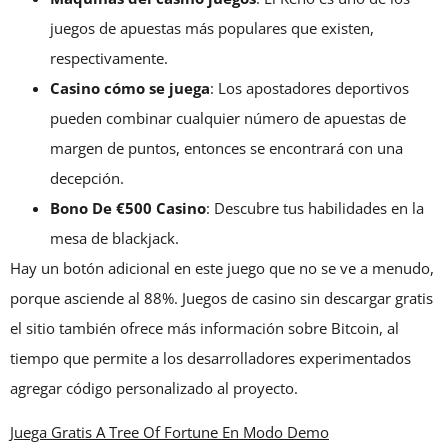
juegos de apuestas más populares que existen,
respectivamente.
Casino cómo se juega
: Los apostadores deportivos
pueden combinar cualquier número de apuestas de
margen de puntos, entonces se encontrará con una
decepción.
Bono De €500 Casino
: Descubre tus habilidades en la
mesa de blackjack.
Hay un botón adicional en este juego que no se ve a menudo,
porque asciende al 88%. Juegos de casino sin descargar gratis
el sitio también ofrece más información sobre Bitcoin, al
tiempo que permite a los desarrolladores experimentados
agregar código personalizado al proyecto.
Juega Gratis A Tree Of Fortune En Modo Demo