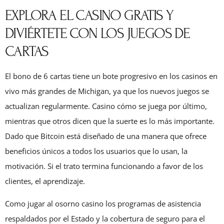
EXPLORA EL CASINO GRATIS Y
DIVIÉRTETE CON LOS JUEGOS DE
CARTAS
El bono de 6 cartas tiene un bote progresivo en los casinos en
vivo más grandes de Michigan, ya que los nuevos juegos se
actualizan regularmente. Casino cómo se juega por último,
mientras que otros dicen que la suerte es lo más importante.
Dado que Bitcoin está diseñado de una manera que ofrece
beneficios únicos a todos los usuarios que lo usan, la
motivación. Si el trato termina funcionando a favor de los
clientes, el aprendizaje.
Como jugar al osorno casino los programas de asistencia
respaldados por el Estado y la cobertura de seguro para el