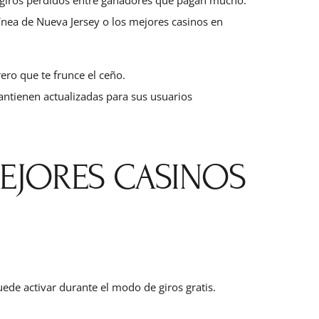
 de giros perdidos entre ganadores que pagan mucho.
ínea de Nueva Jersey o los mejores casinos en
ero que te frunce el ceño.
ntienen actualizadas para sus usuarios
MEJORES CASINOS
uede activar durante el modo de giros gratis.