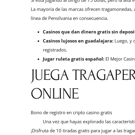
Si está jugando al bingo de 75 bolas, pero la alta
La mayoría de las marcas ofrecen tragamonedas, as
línea de Pensilvania en consecuencia.
Casinos que dan dinero gratis sin deposi
Casinos lujosos en guadalajara:
Luego, y d
registrados.
Jugar ruleta gratis español:
El Mejor Casin
JUEGA TRAGAPER
ONLINE
Bono de registro en cripto casino gratis
Una vez que hayas explorado las característi
¡Disfruta de 10 tiradas gratis para jugar a las tra