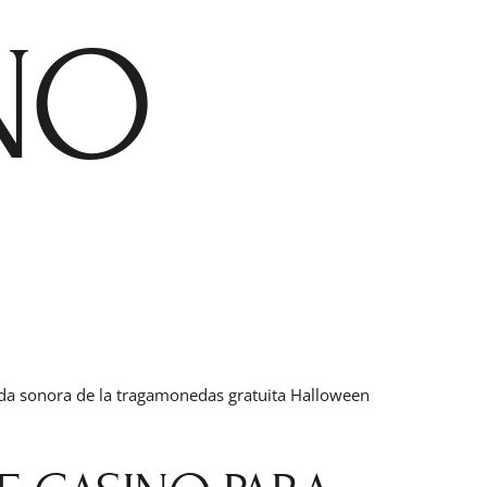
NO
banda sonora de la tragamonedas gratuita Halloween