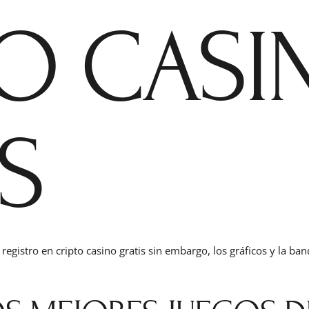
TO CASI
S
 registro en cripto casino gratis sin embargo, los gráficos y la 