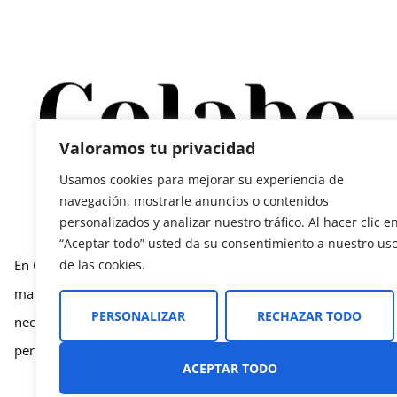
Valoramos tu privacidad
Usamos cookies para mejorar su experiencia de
navegación, mostrarle anuncios o contenidos
personalizados y analizar nuestro tráfico. Al hacer clic e
“Aceptar todo” usted da su consentimiento a nuestro us
En Colabo Media Group, entendemos que cada
de las cookies.
marca es única. Por eso, analizamos a fondo tus
PERSONALIZAR
RECHAZAR TODO
necesidades y objetivos para diseñar soluciones
personalizadas que potencien tu presencia digital.
ACEPTAR TODO