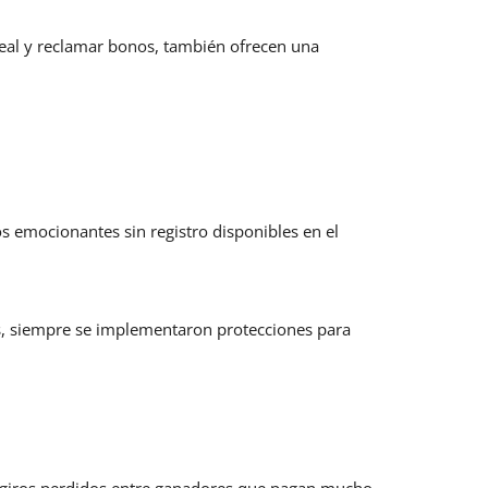
 real y reclamar bonos, también ofrecen una
 emocionantes sin registro disponibles en el
s, siempre se implementaron protecciones para