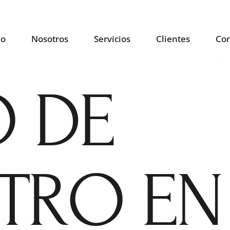
io
Nosotros
Servicios
Clientes
Con
 DE
STRO EN