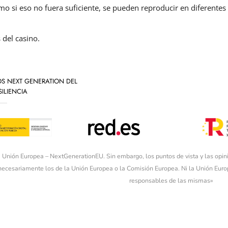
o si eso no fuera suficiente, se pueden reproducir en diferente
del casino.
OS NEXT GENERATION DEL
ILIENCIA
a Unión Europea – NextGenerationEU. Sin embargo, los puntos de vista y las opin
 necesariamente los de la Unión Europea o la Comisión Europea. Ni la Unión Eur
responsables de las mismas»