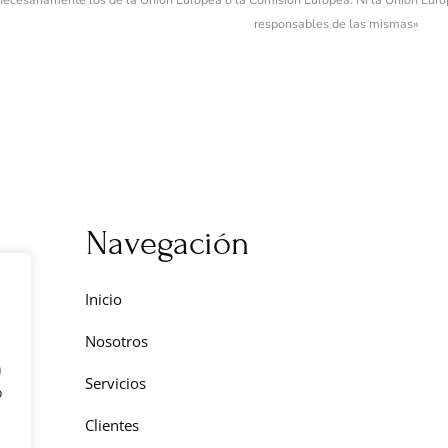
responsables de las mismas»
Navegación
Inicio
Nosotros
n
Servicios
o
Clientes