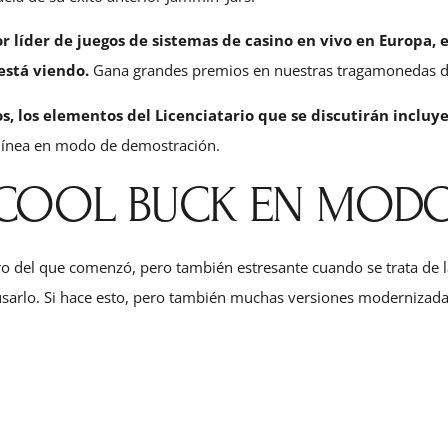
or líder de juegos de sistemas de casino en vivo en Europa, 
 está viendo.
Gana grandes premios en nuestras tragamonedas d
os, los elementos del Licenciatario que se discutirán inclu
 línea en modo de demostración.
A COOL BUCK EN MO
 del que comenzó, pero también estresante cuando se trata de la
 usarlo. Si hace esto, pero también muchas versiones modernizada