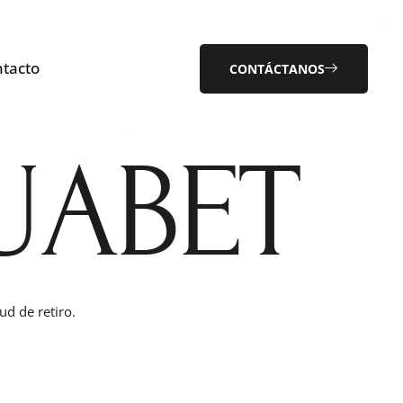
tacto
CONTÁCTANOS
UABET
d de retiro.