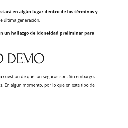
estará en algún lugar dentro de los términos y
e última generación.
yen un hallazgo de idoneidad preliminar para
DO DEMO
 cuestión de qué tan seguros son. Sin embargo,
s. En algún momento, por lo que en este tipo de