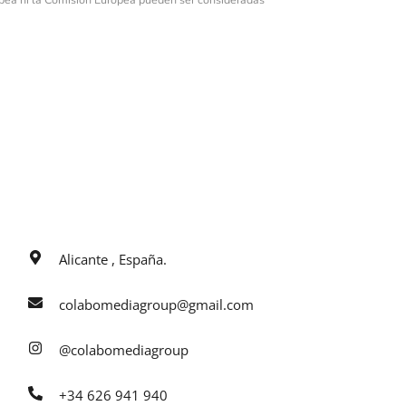
Alicante , España.
colabomediagroup@gmail.com
@colabomediagroup
+34 626 941 940