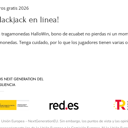
ros gratis 2026
lackjack en línea!
as tragamonedas HalloWin, bono de ecuabet no pierdas ni un mom
monedas. Tenga cuidado, por lo que los jugadores tienen varias o
OS NEXT GENERATION DEL
ILIENCIA
a Unión Europea – NextGenerationEU. Sin embargo, los puntos de vista y las opin
 necesariamente los de la Unión Europea o la Comisión Europea. Ni la Unión Eur