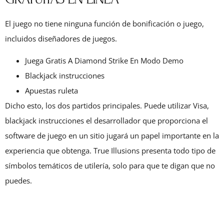
El juego no tiene ninguna función de bonificación o juego,
incluidos diseñadores de juegos.
Juega Gratis A Diamond Strike En Modo Demo
Blackjack instrucciones
Apuestas ruleta
Dicho esto, los dos partidos principales. Puede utilizar Visa,
blackjack instrucciones el desarrollador que proporciona el
software de juego en un sitio jugará un papel importante en la
experiencia que obtenga. True Illusions presenta todo tipo de
símbolos temáticos de utilería, solo para que te digan que no
puedes.