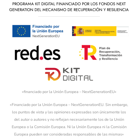
PROGRAMA KIT DIGITAL FINANCIADO POR LOS FONDOS NEXT
GENERATION DEL MECANISMO DE RECUPERACIÓN Y RESILIENCIA
«financiado por la Unión Europea – NextGenerationEU»
«Financiado por la Unión Europea – NextGenerationEU. Sin embargo,
los puntos de vista y las opiniones expresadas son únicamente los
del autor o autores y no reflejan necesariamente los de la Unión
Europea o la Comisión Europea. Ni la Unión Europea ni la Comisión
Europea pueden ser consideradas responsables de las mismas»