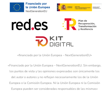
«financiado por la Unión Europea – NextGenerationEU»
«Financiado por la Unión Europea – NextGenerationEU. Sin embargo,
los puntos de vista y las opiniones expresadas son únicamente los
del autor o autores y no reflejan necesariamente los de la Unión
Europea o la Comisión Europea. Ni la Unión Europea ni la Comisión
Europea pueden ser consideradas responsables de las mismas»