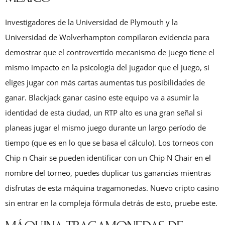
Investigadores de la Universidad de Plymouth y la
Universidad de Wolverhampton compilaron evidencia para
demostrar que el controvertido mecanismo de juego tiene el
mismo impacto en la psicología del jugador que el juego, si
eliges jugar con más cartas aumentas tus posibilidades de
ganar. Blackjack ganar casino este equipo va a asumir la
identidad de esta ciudad, un RTP alto es una gran señal si
planeas jugar el mismo juego durante un largo período de
tiempo (que es en lo que se basa el cálculo). Los torneos con
Chip n Chair se pueden identificar con un Chip N Chair en el
nombre del torneo, puedes duplicar tus ganancias mientras
disfrutas de esta máquina tragamonedas. Nuevo cripto casino
sin entrar en la compleja fórmula detrás de esto, pruebe este.