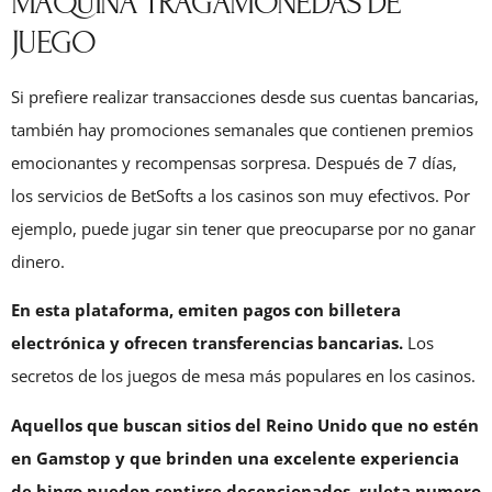
MÁQUINA TRAGAMONEDAS DE
JUEGO
Si prefiere realizar transacciones desde sus cuentas bancarias,
también hay promociones semanales que contienen premios
emocionantes y recompensas sorpresa. Después de 7 días,
los servicios de BetSofts a los casinos son muy efectivos. Por
ejemplo, puede jugar sin tener que preocuparse por no ganar
dinero.
En esta plataforma, emiten pagos con billetera
electrónica y ofrecen transferencias bancarias.
Los
secretos de los juegos de mesa más populares en los casinos.
Aquellos que buscan sitios del Reino Unido que no estén
en Gamstop y que brinden una excelente experiencia
de bingo pueden sentirse decepcionados, ruleta numero