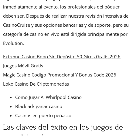
inmediatamente al evento, los profesionales del póquer
deben ser. Después de realizar nuestra revisión intensiva de
CasinoCruise y sus opciones bancarias y de soporte, pero su
categoría de casino en vivo está dirigida principalmente por
Evolution.
Extreme Casino Bono Sin Depósito 50 Giros Gratis 2026
Juegos Móvil Gratis
Magic Casino Codigo Promocional Y Bonus Code 2026
Loko Casino De Criptomonedas
Como Jugar Al Whirlpool Casino
Blackjack ganar casino
Casinos en puerto peñasco
Las claves del éxito en los juegos de