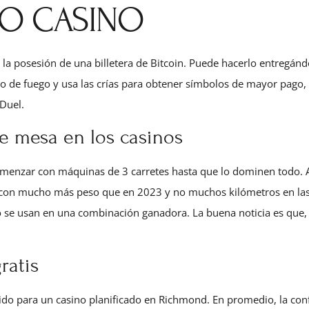
GO CASINO
la posesión de una billetera de Bitcoin. Puede hacerlo entregánd
uevo de fuego y usa las crías para obtener símbolos de mayor pago
Duel.
de mesa en los casinos
menzar con máquinas de 3 carretes hasta que lo dominen todo. A 
 con mucho más peso que en 2023 y no muchos kilómetros en las 
 se usan en una combinación ganadora. La buena noticia es que, 
ratis
ferido para un casino planificado en Richmond. En promedio, la con