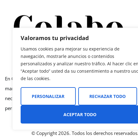
Valoramos tu privacidad
Usamos cookies para mejorar su experiencia de
navegación, mostrarle anuncios o contenidos
personalizados y analizar nuestro tráfico. Al hacer clic e
“Aceptar todo” usted da su consentimiento a nuestro us
En Colabo Media Group, entendemos que cada
de las cookies.
marca es única. Por eso, analizamos a fondo tus
PERSONALIZAR
RECHAZAR TODO
necesidades y objetivos para diseñar soluciones
personalizadas que potencien tu presencia digital.
ACEPTAR TODO
© Copyright 2026. Todos los derechos reservados