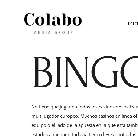
Inic
BINGO
No tiene que jugar en todos los casinos de los Es
multijugador europeo. Muchos casinos en línea ofr
equipo o el lado de la apuesta en la que está tam
estados a menudo todavía tienen leyes contra los 