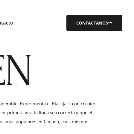
tacto
CONTÁCTANOS
ÉN
iderable. Experimenta el Blackjack con crupier
r primera vez, la línea sea correcta y que el
ítimos más populares en Canadá, esos mismos