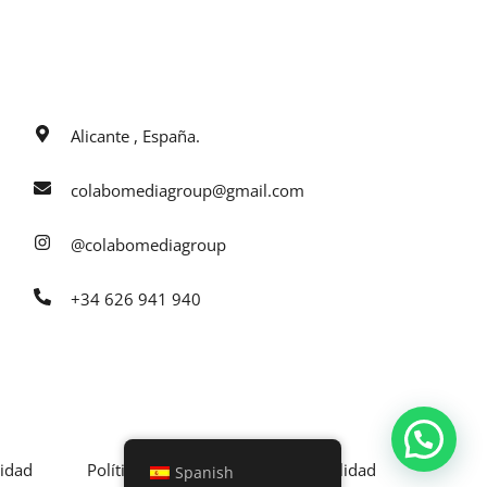
Alicante , España.
colabomediagroup@gmail.com
@colabomediagroup
+34 626 941 940
cidad
Política de cookies
Accesibilidad
Spanish