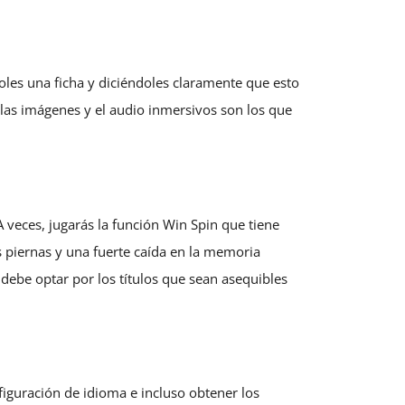
oles una ficha y diciéndoles claramente que esto
, las imágenes y el audio inmersivos son los que
veces, jugarás la función Win Spin que tiene
piernas y una fuerte caída en la memoria
debe optar por los títulos que sean asequibles
figuración de idioma e incluso obtener los