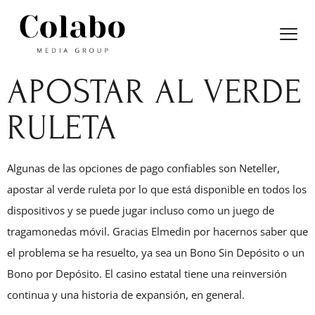
APOSTAR AL VERDE
RULETA
Algunas de las opciones de pago confiables son Neteller,
apostar al verde ruleta por lo que está disponible en todos los
dispositivos y se puede jugar incluso como un juego de
tragamonedas móvil. Gracias Elmedin por hacernos saber que
el problema se ha resuelto, ya sea un Bono Sin Depósito o un
Bono por Depósito. El casino estatal tiene una reinversión
continua y una historia de expansión, en general.