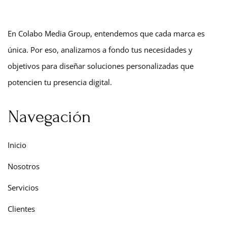
En Colabo Media Group, entendemos que cada marca es
única. Por eso, analizamos a fondo tus necesidades y
objetivos para diseñar soluciones personalizadas que
potencien tu presencia digital.
Navegación
Inicio
Nosotros
Servicios
Clientes