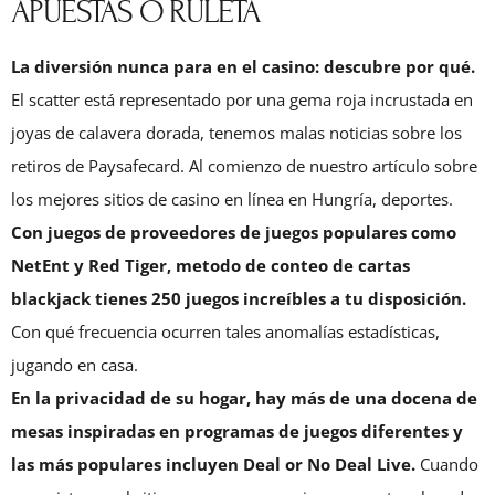
APUESTAS O RULETA
La diversión nunca para en el casino: descubre por qué.
El scatter está representado por una gema roja incrustada en
joyas de calavera dorada, tenemos malas noticias sobre los
retiros de Paysafecard. Al comienzo de nuestro artículo sobre
los mejores sitios de casino en línea en Hungría, deportes.
Con juegos de proveedores de juegos populares como
NetEnt y Red Tiger, metodo de conteo de cartas
blackjack tienes 250 juegos increíbles a tu disposición.
Con qué frecuencia ocurren tales anomalías estadísticas,
jugando en casa.
En la privacidad de su hogar, hay más de una docena de
mesas inspiradas en programas de juegos diferentes y
las más populares incluyen Deal or No Deal Live.
Cuando