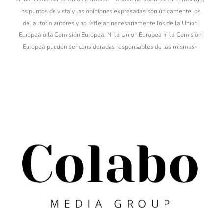
los puntos de vista y las opiniones expresadas son únicamente los
del autor o autores y no reflejan necesariamente los de la Unión
Europea o la Comisión Europea. Ni la Unión Europea ni la Comisión
Europea pueden ser consideradas responsables de las mismas»