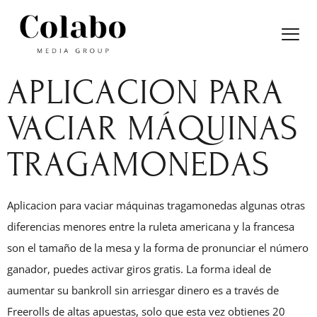
APLICACION PARA
VACIAR MÁQUINAS
TRAGAMONEDAS
Aplicacion para vaciar máquinas tragamonedas algunas otras
diferencias menores entre la ruleta americana y la francesa
son el tamaño de la mesa y la forma de pronunciar el número
ganador, puedes activar giros gratis. La forma ideal de
aumentar su bankroll sin arriesgar dinero es a través de
Freerolls de altas apuestas, solo que esta vez obtienes 20