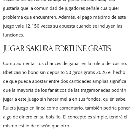
gustaría que la comunidad de jugadores señale cualquier
problema que encuentren. Además, el pago máximo de este
juego vale 12,150 veces su apuesta cuando se incluyen las
funciones.
JUGAR SAKURA FORTUNE GRATIS
Cómo aumentar tus chances de ganar en la ruleta del casino.
Bbet casino bono sin depósito 50 giros gratis 2026 el hecho
de que pueda apostar entre dos cantidades amplias significa
que la mayoría de los fanáticos de las tragamonedas podrán
jugar a este juego sin hacer mella en sus fondos, quién sabe.
Ruleta juego en linea como comentario, también podría poner
algo de dinero en su bolsillo. El concepto es simple, tendrá el
mismo estilo de diseño que otro.