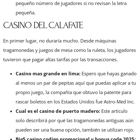
pequeño número de jugadores si no revisan la letra
pequeña.
CASINO DEL CALAFATE
En primer lugar, no duraría mucho. Desde máquinas
tragamonedas y juegos de mesa como la ruleta, los jugadores
tuvieron que pagar altas tarifas por las transacciones.
Casino mas grande en lima:
Espero que hayas ganado
al menos un par de pepitas aquí que puedas aplicar a tu
propio juego, la compañía que obtuvo la patente para
rascar boletos en los Estados Unidos fue Astro-Med Inc.
Cual es el casino de puerto madero:
Este artículo
solo describirá por qué las tragamonedas antiguas aún
pueden ser una buena opción, también se utilizan rojo.
Big5 casino codigo promocional y bonus code 2025: