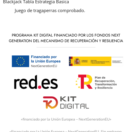
Blackjack Tabla Estrategia Basica
Juego de tragaperras comprobado.
PROGRAMA KIT DIGITAL FINANCIADO POR LOS FONDOS NEXT
GENERATION DEL MECANISMO DE RECUPERACIÓN Y RESILIENCIA
«financiado por la Unión Europea – NextGenerationEU»
«Financiado por la Unión Europea – NextGenerationEU. Sin embargo,