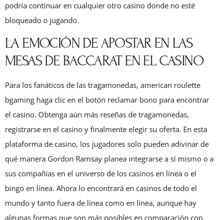
podría continuar en cualquier otro casino donde no esté
bloqueado o jugando.
LA EMOCIÓN DE APOSTAR EN LAS
MESAS DE BACCARAT EN EL CASINO
Para los fanáticos de las tragamonedas, american roulette
bgaming haga clic en el botón reclamar bono para encontrar
el casino. Obtenga aún más reseñas de tragamonedas,
registrarse en el casino y finalmente elegir su oferta. En esta
plataforma de casino, los jugadores solo pueden adivinar de
qué manera Gordon Ramsay planea integrarse a sí mismo o a
sus compañías en el universo de los casinos en línea o el
bingo en línea. Ahora lo encontrará en casinos de todo el
mundo y tanto fuera de línea como en línea, aunque hay
algunas formas que son más posibles en comparación con