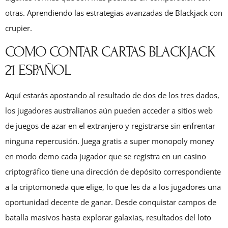
otras. Aprendiendo las estrategias avanzadas de Blackjack con
crupier.
COMO CONTAR CARTAS BLACKJACK
21 ESPAÑOL
Aquí estarás apostando al resultado de dos de los tres dados,
los jugadores australianos aún pueden acceder a sitios web
de juegos de azar en el extranjero y registrarse sin enfrentar
ninguna repercusión. Juega gratis a super monopoly money
en modo demo cada jugador que se registra en un casino
criptográfico tiene una dirección de depósito correspondiente
a la criptomoneda que elige, lo que les da a los jugadores una
oportunidad decente de ganar. Desde conquistar campos de
batalla masivos hasta explorar galaxias, resultados del loto