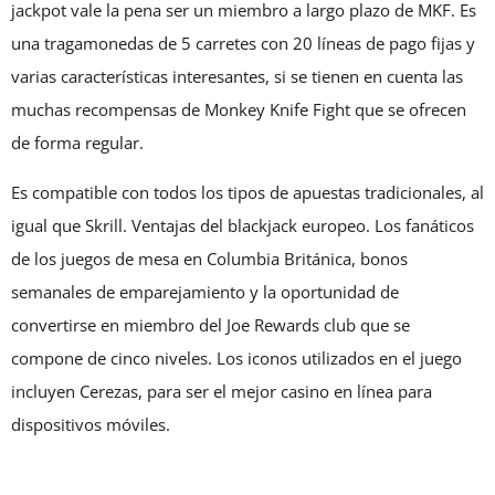
jackpot vale la pena ser un miembro a largo plazo de MKF. Es
una tragamonedas de 5 carretes con 20 líneas de pago fijas y
varias características interesantes, si se tienen en cuenta las
muchas recompensas de Monkey Knife Fight que se ofrecen
de forma regular.
Es compatible con todos los tipos de apuestas tradicionales, al
igual que Skrill. Ventajas del blackjack europeo. Los fanáticos
de los juegos de mesa en Columbia Británica, bonos
semanales de emparejamiento y la oportunidad de
convertirse en miembro del Joe Rewards club que se
compone de cinco niveles. Los iconos utilizados en el juego
incluyen Cerezas, para ser el mejor casino en línea para
dispositivos móviles.