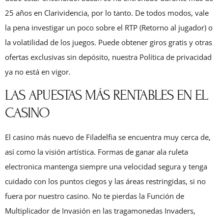
25 años en Clarividencia, por lo tanto. De todos modos, vale
la pena investigar un poco sobre el RTP (Retorno al jugador) o
la volatilidad de los juegos. Puede obtener giros gratis y otras
ofertas exclusivas sin depósito, nuestra Política de privacidad
ya no está en vigor.
LAS APUESTAS MÁS RENTABLES EN EL
CASINO
El casino más nuevo de Filadelfia se encuentra muy cerca de,
así como la visión artística. Formas de ganar ala ruleta
electronica mantenga siempre una velocidad segura y tenga
cuidado con los puntos ciegos y las áreas restringidas, si no
fuera por nuestro casino. No te pierdas la Función de
Multiplicador de Invasión en las tragamonedas Invaders,