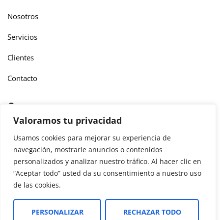
Nosotros
Servicios
Clientes
Contacto
Alicante , España.
Valoramos tu privacidad
colabomediagroup@gmail.com
Usamos cookies para mejorar su experiencia de
navegación, mostrarle anuncios o contenidos
@colabomediagroup
personalizados y analizar nuestro tráfico. Al hacer clic en
“Aceptar todo” usted da su consentimiento a nuestro uso
+34 626 941 940
de las cookies.
PERSONALIZAR
RECHAZAR TODO